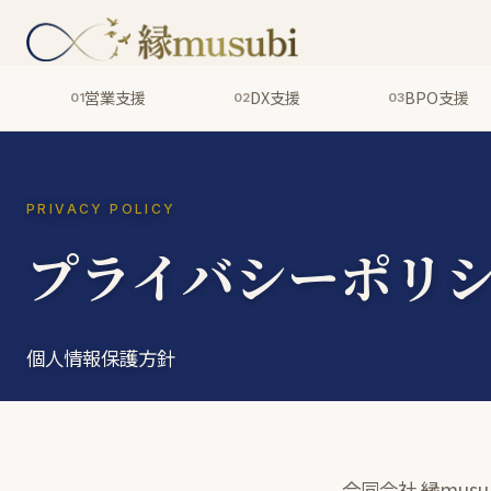
営業支援
DX支援
BPO支援
01
02
03
PRIVACY POLICY
プライバシーポリ
個人情報保護方針
合同会社 縁mu