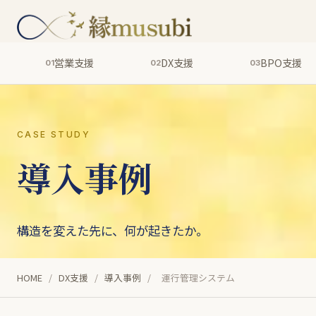
営業支援
DX支援
BPO支援
01
02
03
CASE STUDY
導入事例
構造を変えた先に、何が起きたか。
HOME
/
DX支援
/
導入事例
/
運行管理システム