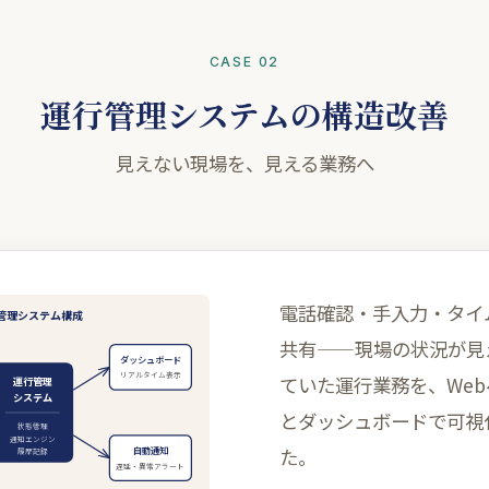
CASE 02
運行管理システムの構造改善
見えない現場を、見える業務へ
電話確認・手入力・タイ
管理システム構成
共有——現場の状況が見
ダッシュボード
リアルタイム表示
ていた運行業務を、We
運行管理
システム
とダッシュボードで可視
状態管理
通知エンジン
た。
自動通知
履歴記録
遅延・異常アラート