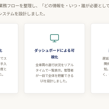
業務フローを整理し、「どの情報を・いつ・誰が必要とし
システムを設計しました。
化
ダッシュボードによる可
視化
作でス
遅延
。手入
関
全車両の運行状況をリアル
鮮度と
知
タイムで一覧表示。管理者
た。
く、
が一目で全体を把握できる
UIを設計しました。